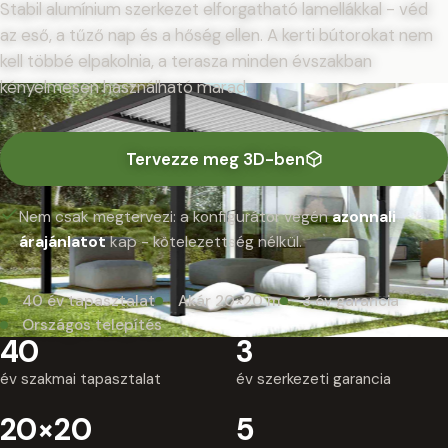
Stabil alumínium szerkezet elforgatható lamellákkal - véd
az eső, a tűző nap és a hőség ellen. A kerti bútorokat nem
kell többé elpakolnia, a terasza minden évszakban
kényelmesen használható marad.
Tervezze meg 3D-ben
Nem csak megtervezi: a konfigurátor végén
azonnali
árajánlatot
kap - kötelezettség nélkül.
40 év tapasztalat
Akár 20×20 m
3 év garancia
Országos telepítés
40
3
év szakmai tapasztalat
év szerkezeti garancia
20×20
5