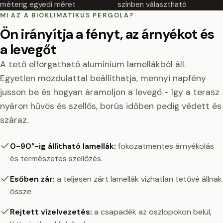
méterig egyedi méret
színben választható
MI AZ A BIOKLIMATIKUS PERGOLA?
Ön irányítja a fényt, az árnyékot és
a levegőt
A tető elforgatható alumínium lamellákból áll.
Egyetlen mozdulattal beállíthatja, mennyi napfény
jusson be és hogyan áramoljon a levegő - így a terasz
nyáron hűvös és szellős, borús időben pedig védett és
száraz.
0-90°-ig állítható lamellák:
fokozatmentes árnyékolás
és természetes szellőzés.
Esőben zár:
a teljesen zárt lamellák vízhatlan tetővé állnak
össze.
Rejtett vízelvezetés:
a csapadék az oszlopokon belül,