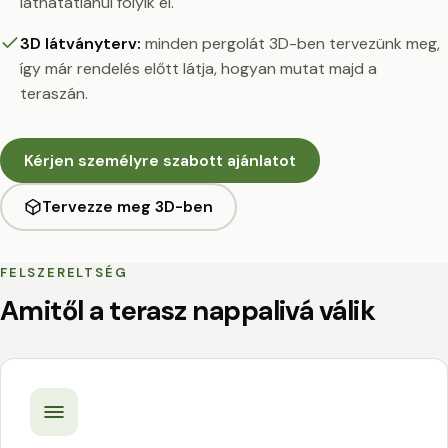
láthatatlanul folyik el.
3D látványterv:
minden pergolát 3D-ben tervezünk meg,
így már rendelés előtt látja, hogyan mutat majd a
teraszán.
Kérjen személyre szabott ajánlatot
Tervezze meg 3D-ben
Nyissa meg a 3D konfigurátort
FELSZERELTSÉG
3D tervezés
Amitől a terasz nappalivá válik