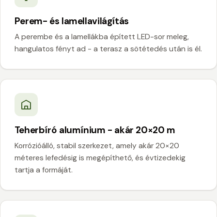
Perem- és lamellavilágítás
A perembe és a lamellákba épített LED-sor meleg,
hangulatos fényt ad - a terasz a sötétedés után is él.
Teherbíró alumínium - akár 20×20 m
Korrózióálló, stabil szerkezet, amely akár 20×20
méteres lefedésig is megépíthető, és évtizedekig
tartja a formáját.