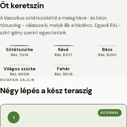
Öt keretszín
A klasszikus sötétszürkétől a meleg kávé- és bézs
tónusokig - válassza ki, melyik illik a házához. Egyedi RAL-
színt igény szerint egyeztetünk.
Sötétszürke
Kávé
Bézs
RAL 7016
RAL 8017
RAL 9001
Világos szürke
Fehér
RAL 9006
RAL 9016
HOGYAN ZAJLIK
Négy lépés a kész teraszig
AZONNAL
1