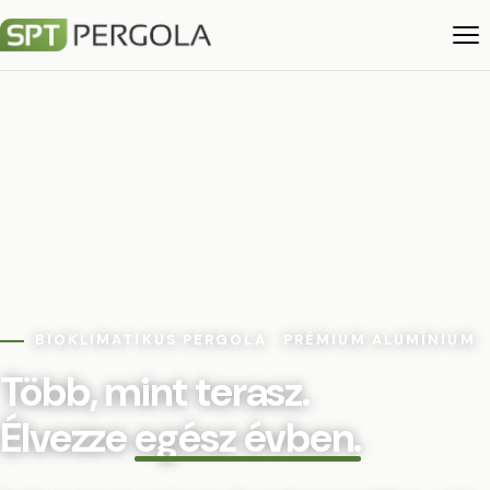
BIOKLIMATIKUS PERGOLA · PRÉMIUM ALUMÍNIUM
Több, mint terasz.
Élvezze
egész évben.